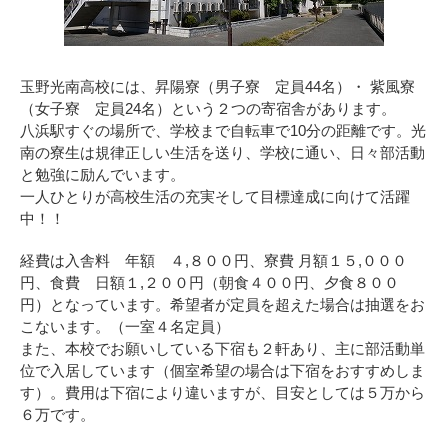
玉野光南高校には、昇陽寮（男子寮 定員44名）・ 紫風寮
（女子寮 定員24名）という２つの寄宿舎があります。
八浜駅すぐの場所で、学校まで自転車で10分の距離です。光
南の寮生は規律正しい生活を送り、学校に通い、日々部活動
と勉強に励んでいます。
一人ひとりが高校生活の充実そして目標達成に向けて活躍
中！！
経費は入舎料 年額 ４,８００円、寮費 月額１５,０００
円、食費 日額１,２００円（朝食４００円、夕食８００
円）となっています。希望者が定員を超えた場合は抽選をお
こないます。（一室４名定員）
また、本校でお願いしている下宿も２軒あり、主に部活動単
位で入居しています（個室希望の場合は下宿をおすすめしま
す）。費用は下宿により違いますが、目安としては５万から
６万です。