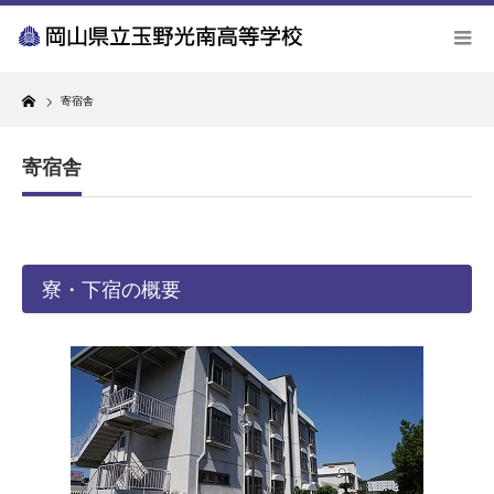
Home
寄宿舎
寄宿舎
寮・下宿の概要