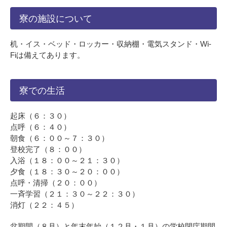
寮の施設について
机・イス・ベッド・ロッカー・収納棚・電気スタンド・Wi-
Fiは備えてあります。
寮での生活
起床（６：３０）
点呼（６：４０）
朝食（６：００～７：３０）
登校完了（８：００）
入浴（１８：００～２１：３０）
夕食（１８：３０～２０：００）
点呼・清掃（２０：００）
一斉学習（２１：３０～２２：３０）
消灯（２２：４５）
盆期間（８月）と年末年始（１２月・１月）の学校閉庁期間