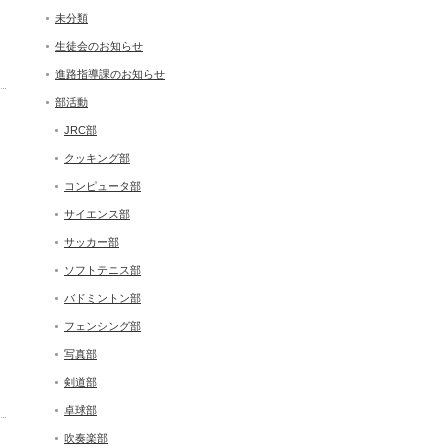
未分類
生徒会のお知らせ
進路指導課のお知らせ
部活動
JRC部
クッキング部
コンピュータ部
サイエンス部
サッカー部
ソフトテニス部
バドミントン部
フェンシング部
写真部
剣道部
卓球部
吹奏楽部