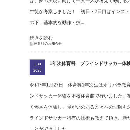
は、夢の実現に向けて一人一人が考えて動ける
生徒が考案しました！ 初日・2日目はインス
の下、基本的な動作・技...
続きを読む
体育科のお知らせ
1年次体育科 ブラインドサッカー体
1.30
2025
令和7年1月27日 体育科1年次生はオリパラ教
ンドサッカー体験を本校体育館で行いました。
く怖さを体験し、障がいのある方々への理解も
ラインドサッカー特有の技術も教えて頂き、新
ことができました。