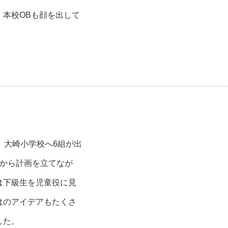
本校OBも顔を出して
、大崎小学校へ6組が出
月から計画を立てなが
は下級生を児童役に見
はのアイデアもたくさ
した。