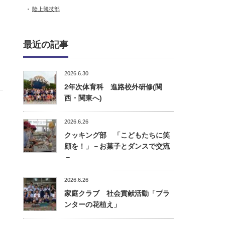
陸上競技部
最近の記事
2026.6.30
2年次体育科 進路校外研修(関
西・関東へ)
2026.6.26
クッキング部 「こどもたちに笑
顔を！」－お菓子とダンスで交流
－
2026.6.26
家庭クラブ 社会貢献活動「プラ
ンターの花植え」