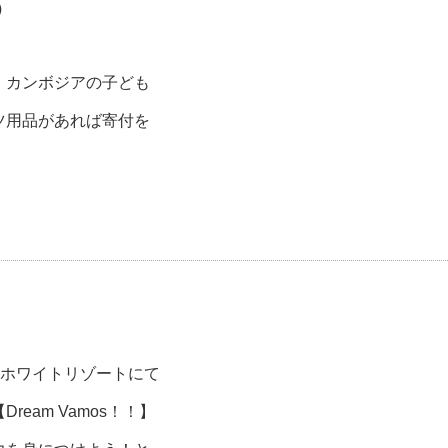
）
、カンボジアの子ども
ツ用品があれば寄付を
！
山ホワイトリゾートにて
eam Vamos！！】