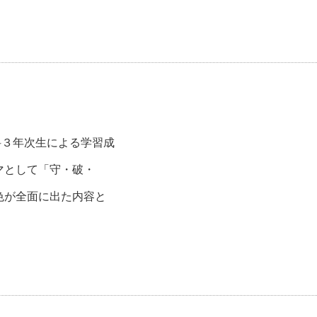
科３年次生による学習成
マとして「守・破・
色が全面に出た内容と