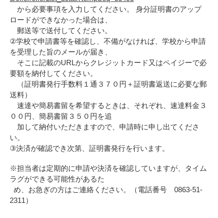
から必要事項を入力してください。 身分証明書のアップ
ロードができなかった場合は、
郵送等で送付してください。
②学校で申請書等を確認し、不備がなければ、学校から申請
を受理した旨のメールが届き、
そこに記載のURLからクレジットカード又はペイジーで必
要額を納付してください。
（証明書発行手数料１通３７０円＋証明書返送に必要な郵
送料）
速達や簡易書留を希望するときは、それぞれ、速達料金３
００円、簡易書留３５０円を追
加して納付いただきますので、申請時に申し出てくださ
い。
③決済が確認でき次第、証明書発行を行います。
※担当者は定期的に申請や決済を確認していますが、タイム
ラグができる可能性があるた
め、お急ぎの方はご連絡ください。（電話番号 0863-51-
2311）