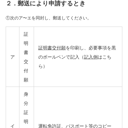
２．郵送により申請するとき
①次のア〜エを同封し、郵送してください。
証
明
証明書交付願
を印刷し、必要事項を黒
書
ア
のボールペンで記入（
記入例
はこち
交
ら）
付
願
身
分
証
明
イ
運転免許証、パスポート等のコピー