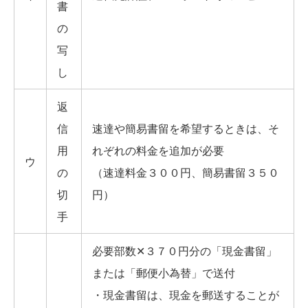
書
の
写
し
返
信
速達や簡易書留を希望するときは、そ
用
れぞれの料金を追加が必要
ウ
の
（速達料金３００円、簡易書留３５０
切
円）
手
必要部数✕３７０円分の「現金書留」
または「郵便小為替」で送付
・現金書留は、現金を郵送することが