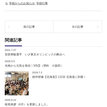
学校からのお知らせ
,
学校行事
前の記事
次の記事
関連記事
2021.7.27
安部孝駿選手 いざ東京オリンピックの舞台へ
2020.5.5
光南から元気を発信！5/5③（理科 小坂田）
2019.7.2
校外研修【北海道】1日目 北海道に到着！
2020.6.22
校長挨拶（6月）を更新しました。