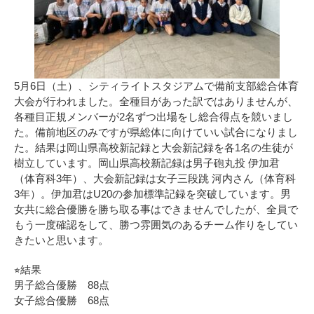
5月6日（土）、シティライトスタジアムで備前支部総合体育
大会が行われました。全種目があった訳ではありませんが、
各種目正規メンバーが2名ずつ出場をし総合得点を競いまし
た。備前地区のみですが県総体に向けていい試合になりまし
た。結果は岡山県高校新記録と大会新記録を各1名の生徒が
樹立しています。岡山県高校新記録は男子砲丸投 伊加君
（体育科3年）、大会新記録は女子三段跳 河内さん（体育科
3年）。伊加君はU20の参加標準記録を突破しています。男
女共に総合優勝を勝ち取る事はできませんでしたが、全員で
もう一度確認をして、勝つ雰囲気のあるチーム作りをしてい
きたいと思います。
⭐︎結果
男子総合優勝 88点
女子総合優勝 68点