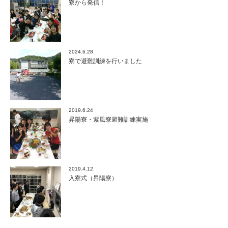
寮から発信！
2024.6.28
寮で避難訓練を行いました
2019.6.24
昇陽寮・紫風寮避難訓練実施
2019.4.12
入寮式（昇陽寮）