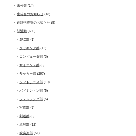
未分類
(14)
生徒会のお知らせ
(18)
進路指導課のお知らせ
(5)
部活動
(689)
JRC部
(1)
クッキング部
(12)
コンピュータ部
(3)
サイエンス部
(6)
サッカー部
(297)
ソフトテニス部
(10)
バドミントン部
(5)
フェンシング部
(5)
写真部
(3)
剣道部
(6)
卓球部
(12)
吹奏楽部
(51)