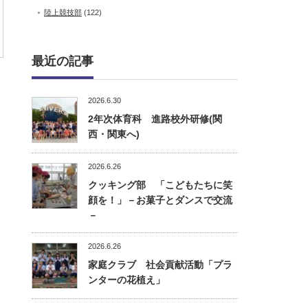
陸上競技部
(122)
最近の記事
2026.6.30
2年次体育科 進路校外研修(関
西・関東へ)
2026.6.26
クッキング部 「こどもたちに笑
顔を！」－お菓子とダンスで交流
－
2026.6.26
家庭クラブ 社会貢献活動「プラ
ンターの花植え」