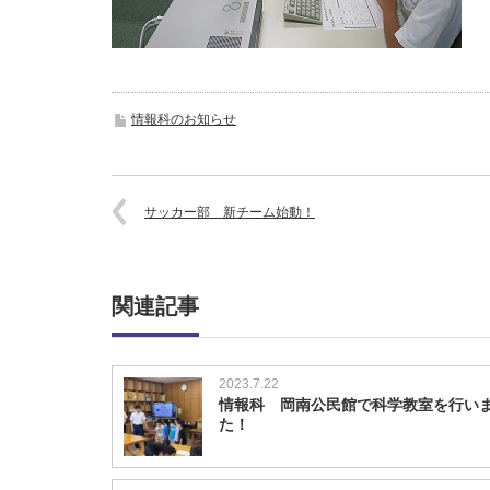
情報科のお知らせ
サッカー部 新チーム始動！
関連記事
2023.7.22
情報科 岡南公民館で科学教室を行い
た！