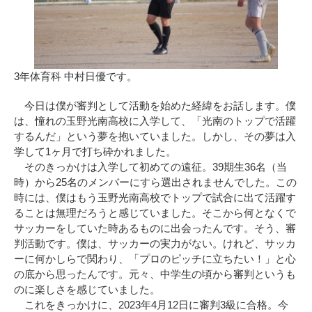
3年体育科 中村日優です。
今日は僕が審判として活動を始めた経緯をお話します。僕
は、憧れの玉野光南高校に入学して、「光南のトップで活躍
するんだ」という夢を抱いていました。しかし、その夢は入
学して1ヶ月で打ち砕かれました。
そのきっかけは入学して初めての遠征。39期生36名（当
時）から25名のメンバーにすら選出されませんでした。この
時には、僕はもう玉野光南高校でトップで試合に出て活躍す
ることは無理だろうと感じていました。そこから何となくで
サッカーをしていた時あるものに出会ったんです。そう、審
判活動です。僕は、サッカーの実力がない。けれど、サッカ
ーに何かしらで関わり、「プロのピッチに立ちたい！」と心
の底から思ったんです。元々、中学生の頃から審判というも
のに楽しさを感じていました。
これをきっかけに、2023年4月12日に審判3級に合格。今