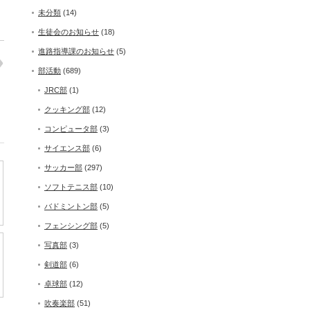
未分類
(14)
生徒会のお知らせ
(18)
進路指導課のお知らせ
(5)
部活動
(689)
JRC部
(1)
クッキング部
(12)
コンピュータ部
(3)
サイエンス部
(6)
サッカー部
(297)
ソフトテニス部
(10)
バドミントン部
(5)
フェンシング部
(5)
写真部
(3)
剣道部
(6)
卓球部
(12)
吹奏楽部
(51)