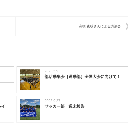
高橋 克明さんによる講演会
2023.5.9
部活動集会［運動部］全国大会に向けて！
2023.9.27
ハイ
サッカー部 週末報告