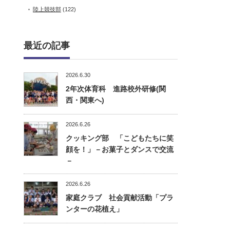
陸上競技部
(122)
最近の記事
2026.6.30
2年次体育科 進路校外研修(関
西・関東へ)
2026.6.26
クッキング部 「こどもたちに笑
顔を！」－お菓子とダンスで交流
－
2026.6.26
家庭クラブ 社会貢献活動「プラ
ンターの花植え」