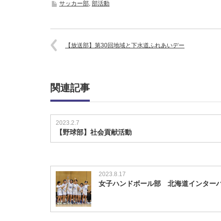
サッカー部
,
部活動
【放送部】第30回地域と下水道ふれあいデー
関連記事
2023.2.7
【野球部】社会貢献活動
2023.8.17
女子ハンドボール部 北海道インター