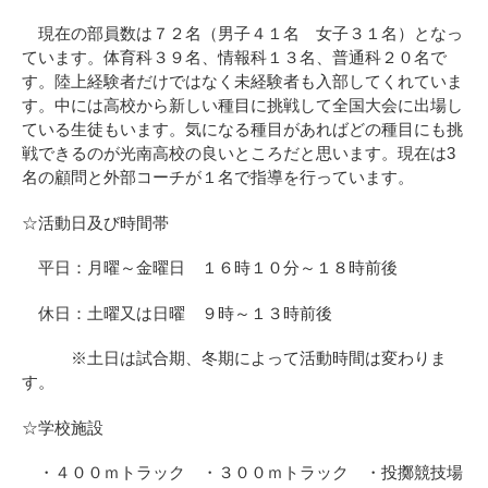
現在の部員数は７２名（男子４１名 女子３１名）となっ
ています。体育科３９名、情報科１３名、普通科２０名で
す。陸上経験者だけではなく未経験者も入部してくれていま
す。中には高校から新しい種目に挑戦して全国大会に出場し
ている生徒もいます。気になる種目があればどの種目にも挑
戦できるのが光南高校の良いところだと思います。現在は3
名の顧問と外部コーチが１名で指導を行っています。
☆活動日及び時間帯
平日：月曜～金曜日 １６時１０分～１８時前後
休日：土曜又は日曜 ９時～１３時前後
※土日は試合期、冬期によって活動時間は変わりま
す。
☆学校施設
・４００ｍトラック ・３００ｍトラック ・投擲競技場