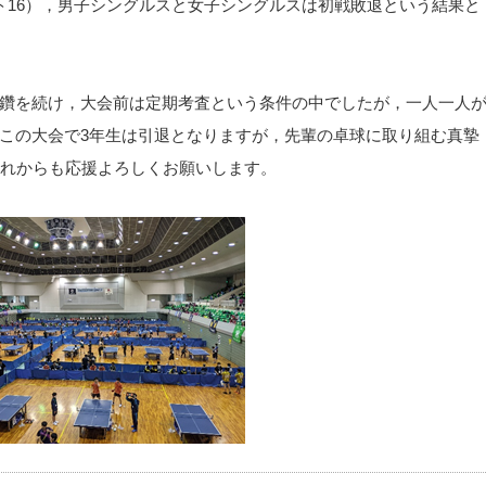
ト16），男子シングルスと女子シングルスは初戦敗退という結果と
鑽を続け，大会前は定期考査という条件の中でしたが，一人一人
この大会で3年生は引退となりますが，先輩の卓球に取り組む真摯
これからも応援よろしくお願いします。