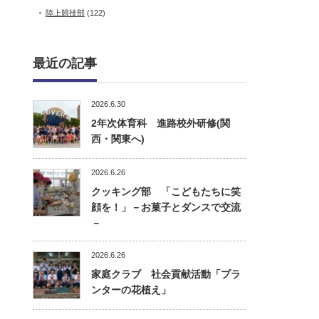
陸上競技部
(122)
最近の記事
2026.6.30
2年次体育科 進路校外研修(関
西・関東へ)
2026.6.26
クッキング部 「こどもたちに笑
顔を！」－お菓子とダンスで交流
－
2026.6.26
家庭クラブ 社会貢献活動「プラ
ンターの花植え」