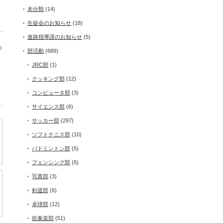
未分類
(14)
生徒会のお知らせ
(18)
進路指導課のお知らせ
(5)
部活動
(689)
JRC部
(1)
クッキング部
(12)
コンピュータ部
(3)
サイエンス部
(6)
サッカー部
(297)
ソフトテニス部
(10)
バドミントン部
(5)
フェンシング部
(5)
写真部
(3)
剣道部
(6)
卓球部
(12)
吹奏楽部
(51)