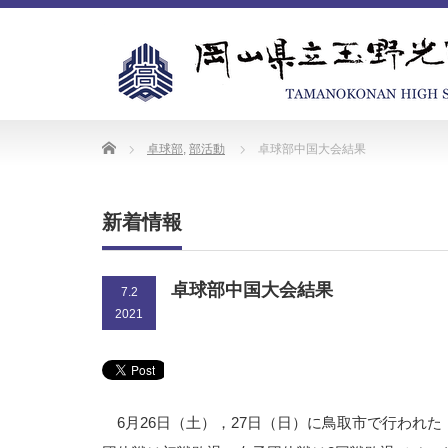
Home
卓球部
,
部活動
卓球部中国大会結果
新着情報
卓球部中国大会結果
7.2
2021
6月26日（土），27日（日）に鳥取市で行われた