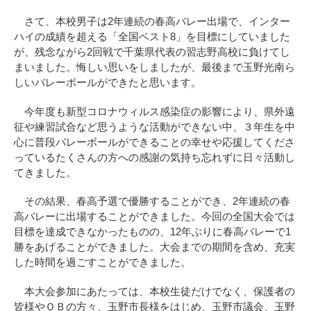
さて、本校男子は2年連続の春高バレー出場で、インター
ハイの成績を超える「全国ベスト8」を目標にしていました
が、残念ながら2回戦で千葉県代表の習志野高校に負けてし
まいました。悔しい思いをしましたが、最後まで玉野光南ら
しいバレーボールができたと思います。
今年度も新型コロナウィルス感染症の影響により、県外遠
征や練習試合など思うような活動ができない中、３年生を中
心に普段バレーボールができることの幸せや応援してくださ
っているたくさんの方への感謝の気持ち忘れずに日々活動し
てきました。
その結果、春高予選で優勝することができ、2年連続の春
高バレーに出場することができました。今回の全国大会では
目標を達成できなかったものの、12年ぶりに春高バレーで1
勝をあげることができました。大会までの期間を含め、充実
した時間を過ごすことができました。
本大会参加にあたっては、本校生徒だけでなく、保護者の
皆様やＯＢの方々、玉野市長様をはじめ、玉野市議会、玉野