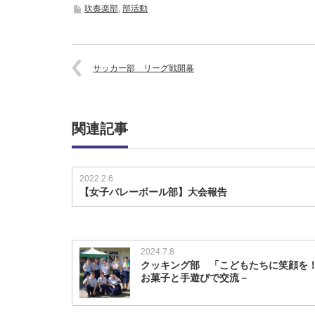
吹奏楽部
,
部活動
サッカー部 リーグ戦開幕
関連記事
2022.2.6
【女子バレーボール部】大会報告
2024.7.8
クッキング部 「こどもたちに笑顔を
お菓子と手遊びで交流－