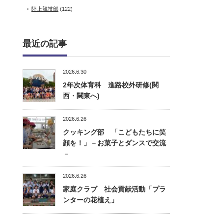
陸上競技部
(122)
最近の記事
2026.6.30
2年次体育科 進路校外研修(関
西・関東へ)
2026.6.26
クッキング部 「こどもたちに笑
顔を！」－お菓子とダンスで交流
－
2026.6.26
家庭クラブ 社会貢献活動「プラ
ンターの花植え」