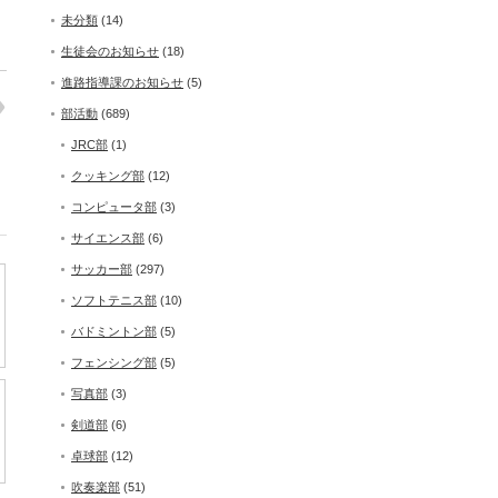
未分類
(14)
生徒会のお知らせ
(18)
進路指導課のお知らせ
(5)
部活動
(689)
JRC部
(1)
クッキング部
(12)
コンピュータ部
(3)
サイエンス部
(6)
サッカー部
(297)
ソフトテニス部
(10)
バドミントン部
(5)
フェンシング部
(5)
写真部
(3)
剣道部
(6)
卓球部
(12)
吹奏楽部
(51)