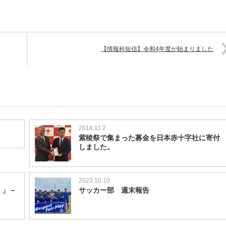
【情報科短信】令和4年度が始まりました
2018.11.2
紫稜祭で集まった募金を日本赤十字社に寄付
しました。
2023.10.10
！」－
サッカー部 週末報告