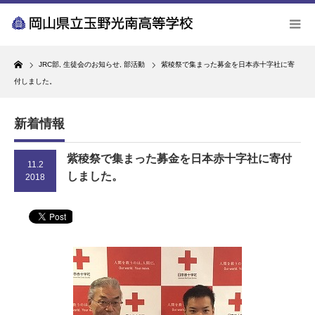
Home
JRC部
,
生徒会のお知らせ
,
部活動
紫稜祭で集まった募金を日本赤十字社に寄
付しました。
新着情報
紫稜祭で集まった募金を日本赤十字社に寄付
11.2
しました。
2018