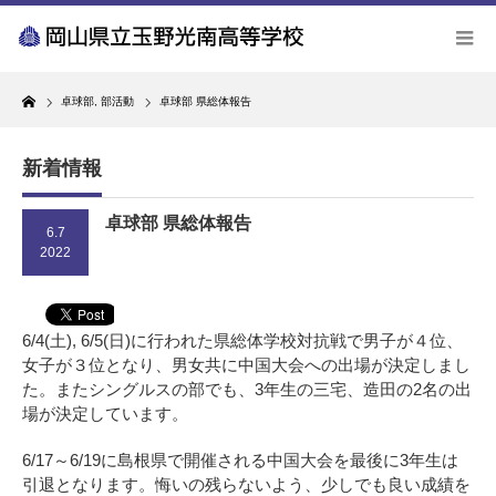
Home
卓球部
,
部活動
卓球部 県総体報告
新着情報
卓球部 県総体報告
6.7
2022
6/4(土), 6/5(日)に行われた県総体学校対抗戦で男子が４位、
女子が３位となり、男女共に中国大会への出場が決定しまし
た。またシングルスの部でも、3年生の三宅、造田の2名の出
場が決定しています。
6/17～6/19に島根県で開催される中国大会を最後に3年生は
引退となります。悔いの残らないよう、少しでも良い成績を