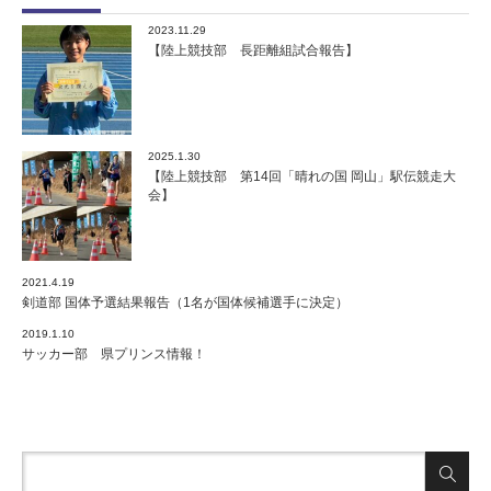
2023.11.29
【陸上競技部 長距離組試合報告】
2025.1.30
【陸上競技部 第14回「晴れの国 岡山」駅伝競走大
会】
2021.4.19
剣道部 国体予選結果報告（1名が国体候補選手に決定）
2019.1.10
サッカー部 県プリンス情報！