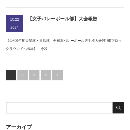
【女子バレーボール部】大会報告
10.22
2024
【令和6年度天皇杯・皇后杯 全日本バレーボール選手権大会(中国)ブロッ
クラウンドへ出場】 令和...
1
2
3
4
»
アーカイブ