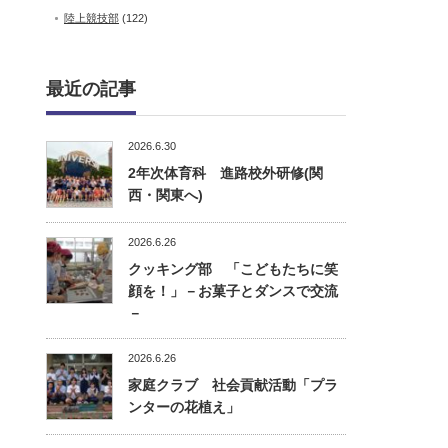
陸上競技部
(122)
最近の記事
2026.6.30
2年次体育科 進路校外研修(関
西・関東へ)
2026.6.26
クッキング部 「こどもたちに笑
顔を！」－お菓子とダンスで交流
－
2026.6.26
家庭クラブ 社会貢献活動「プラ
ンターの花植え」