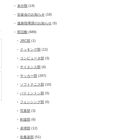
未分類
(14)
生徒会のお知らせ
(18)
進路指導課のお知らせ
(5)
部活動
(689)
JRC部
(1)
クッキング部
(12)
コンピュータ部
(3)
サイエンス部
(6)
サッカー部
(297)
ソフトテニス部
(10)
バドミントン部
(5)
フェンシング部
(5)
写真部
(3)
剣道部
(6)
卓球部
(12)
吹奏楽部
(51)