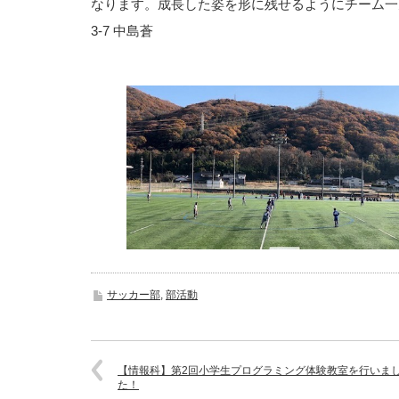
なります。成長した姿を形に残せるようにチーム一
3-7 中島蒼
サッカー部
,
部活動
【情報科】第2回小学生プログラミング体験教室を行いま
た！