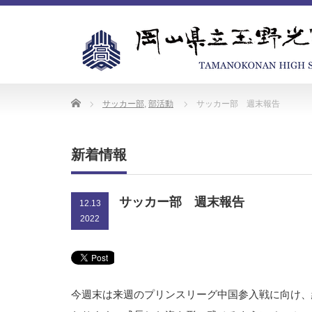
Home
サッカー部
,
部活動
サッカー部 週末報告
新着情報
サッカー部 週末報告
12.13
2022
今週末は来週のプリンスリーグ中国参入戦に向け、