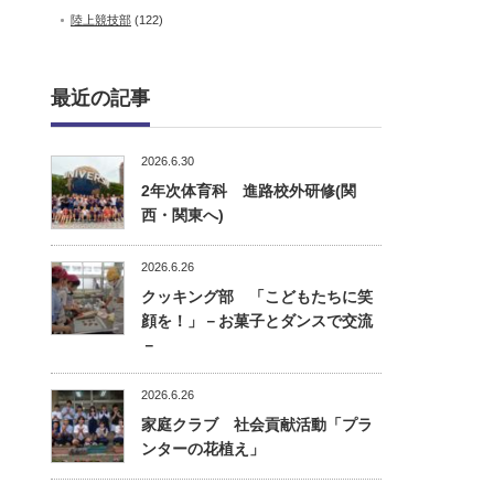
陸上競技部
(122)
最近の記事
2026.6.30
2年次体育科 進路校外研修(関
西・関東へ)
2026.6.26
クッキング部 「こどもたちに笑
顔を！」－お菓子とダンスで交流
－
2026.6.26
家庭クラブ 社会貢献活動「プラ
ンターの花植え」