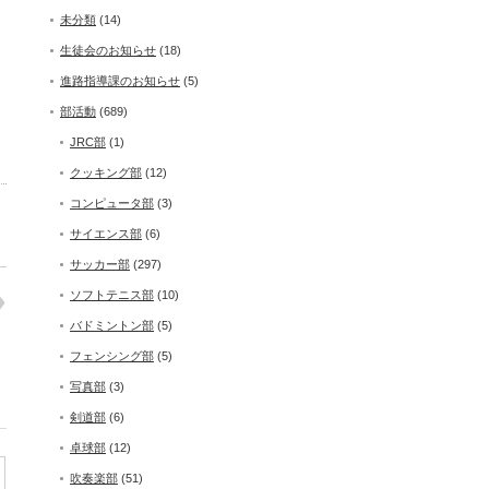
未分類
(14)
生徒会のお知らせ
(18)
進路指導課のお知らせ
(5)
部活動
(689)
JRC部
(1)
クッキング部
(12)
コンピュータ部
(3)
サイエンス部
(6)
サッカー部
(297)
ソフトテニス部
(10)
バドミントン部
(5)
フェンシング部
(5)
写真部
(3)
剣道部
(6)
卓球部
(12)
吹奏楽部
(51)