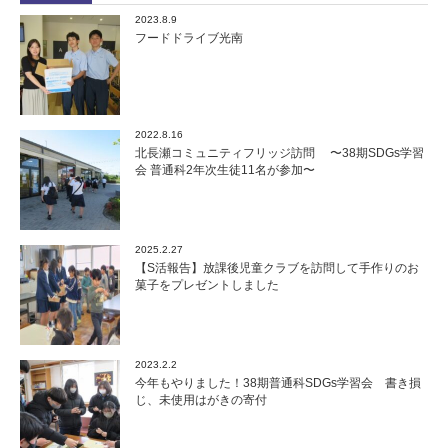
2023.8.9
フードドライブ光南
2022.8.16
北長瀬コミュニティフリッジ訪問 〜38期SDGs学習
会 普通科2年次生徒11名が参加〜
2025.2.27
【S活報告】放課後児童クラブを訪問して手作りのお
菓子をプレゼントしました
2023.2.2
今年もやりました！38期普通科SDGs学習会 書き損
じ、未使用はがきの寄付