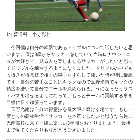
1年普通科 小寺彩仁
今回僕は自分の武器であるドリブルについて話したいと思
います。僕は3歳からサッカーをしていて当時ロナウジーニ
ョが大好きで、見る人を楽しませるサッカーがしたいと思っ
てドリブルを練習するようになりました。ドリブルの中でも
股抜きが得意技で相手の重心をずらして抜いた時が特に最高
です。自分の苦手なことはキックなので玉野光南でキックの
精度を磨いて自分でゴールを決められるようになったりラス
トパスを出せるようになって、もっとチームに貢献する事を
目標に日々頑張っています。
玉野光南は自分の得意技を最大限に磨ける場です。もし一
度きりの高校生活でサッカーを本気でしたいと思うなら是非
光南高校に来て一緒に楽しい3年間をおくりましょう。最後
まで見てくださりありがとうございました。