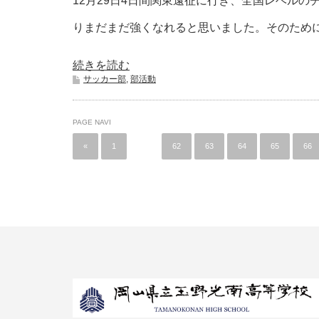
12月29日4日間関東遠征に行き、全国レベル
りまだまだ強くなれると思いました。そのため
続きを読む
サッカー部
,
部活動
PAGE NAVI
«
1
…
62
63
64
65
66