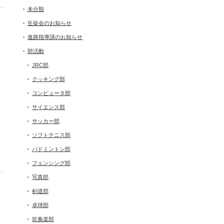
未分類
生徒会のお知らせ
進路指導課のお知らせ
部活動
JRC部
クッキング部
コンピュータ部
サイエンス部
サッカー部
ソフトテニス部
バドミントン部
フェンシング部
写真部
剣道部
卓球部
吹奏楽部