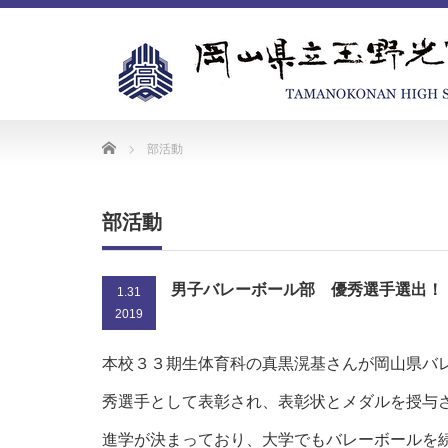
Home
部活動
部活動
男子バレーボール部 優秀選手選出！
1.31
2019
本校３３期生体育科の真黒滉基さんが岡山県バ
秀選手として表彰され、表彰状とメダルを授与
進学が決まっており、大学でもバレーボールを