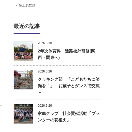
陸上競技部
最近の記事
2026.6.30
2年次体育科 進路校外研修(関
西・関東へ)
2026.6.26
クッキング部 「こどもたちに笑
顔を！」－お菓子とダンスで交流
－
2026.6.26
家庭クラブ 社会貢献活動「プラ
ンターの花植え」