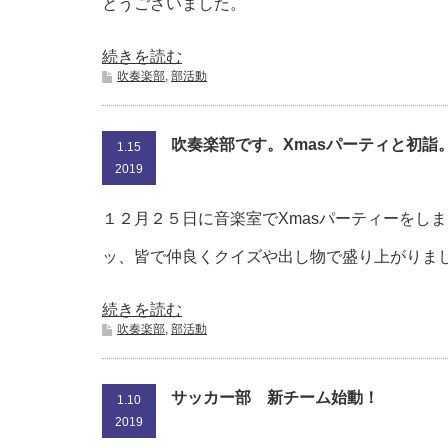
とうございました。
続きを読む
吹奏楽部
,
部活動
吹奏楽部です。Xmasパーティと初詣
1.15
2019
１２月２５日に音楽室でXmasパーティーをし
ッ、皆で仲良くクイズや出し物で盛り上がりま
続きを読む
吹奏楽部
,
部活動
サッカー部 新チーム始動！
1.10
2019