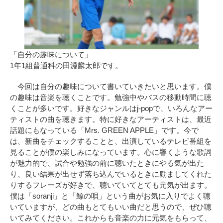
「自分の趣味について」
1年1組普通科の田淵麟太郎です。
今回は自分の趣味について書いていきたいと思います。僕
の趣味は音楽を聴くことです。勉強中やバスの移動時間に聴
くことが多いです。好きなジャンルはj-popで、いろんなアー
ティストの曲を聴きます。特に好きなアーティストは、最近
話題にもなっている「Mrs. GREEN APPLE」です。今で
は、新曲をチェックすることと、出演しているテレビ番組を
見ることが僕の楽しみになっています。心に響くような歌詞
が魅力的で、試合や勉強の前に聴いたときにやる気が出た
り、良い結果が出せず落ち込んでいるときに励ましてくれた
りするフレーズが好きで、聴いていてとても元気が出ます。
僕は「soranji」と「鯨の唄」という曲がお気に入りでよく聴
いていますが、どの曲もとてもいい曲だと思うので、ぜひ聴
いてみてください。これからも音楽の力に元気をもらって、