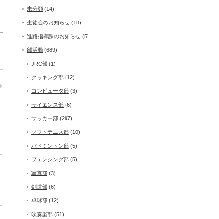
未分類
(14)
生徒会のお知らせ
(18)
進路指導課のお知らせ
(5)
部活動
(689)
JRC部
(1)
クッキング部
(12)
コンピュータ部
(3)
サイエンス部
(6)
サッカー部
(297)
ソフトテニス部
(10)
バドミントン部
(5)
フェンシング部
(5)
写真部
(3)
剣道部
(6)
卓球部
(12)
吹奏楽部
(51)