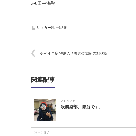
2-6田中海翔
サッカー部
,
部活動
令和４年度 特別入学者選抜試験 志願状況
関連記事
2019.2.8
吹奏楽部。節分です。
2022.6.7