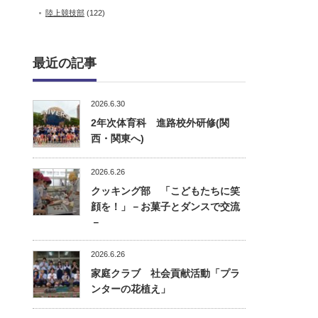
陸上競技部
(122)
最近の記事
2026.6.30
2年次体育科 進路校外研修(関
西・関東へ)
2026.6.26
クッキング部 「こどもたちに笑
顔を！」－お菓子とダンスで交流
－
2026.6.26
家庭クラブ 社会貢献活動「プラ
ンターの花植え」