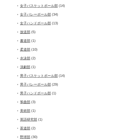
女子バスケットボール部
(14)
女子バレーボール部
(34)
女子ハンドボール部
(13)
放送部
(5)
書道部
(1)
柔道部
(10)
水泳部
(2)
演劇部
(1)
通
男子バスケットボール部
(14)
男子バレーボール部
(29)
男子ハンドボール部
(1)
筝曲部
(3)
美術部
(1)
英語研究部
(1)
茶道部
(2)
野球部
(30)