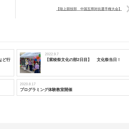
【陸上競技部 中国五県対抗選手権大会】
2022.9.7
など行
【紫稜祭文化の部2日目】 文化祭当日！
2020.8.17
プログラミング体験教室開催