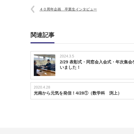
４０周年企画 卒業生インタビュー
関連記事
2024.3.5
2/29 表彰式・同窓会入会式・年次集会
いました！
2020.4.28
光南から元気を発信！4/28①（数学科 渕上）