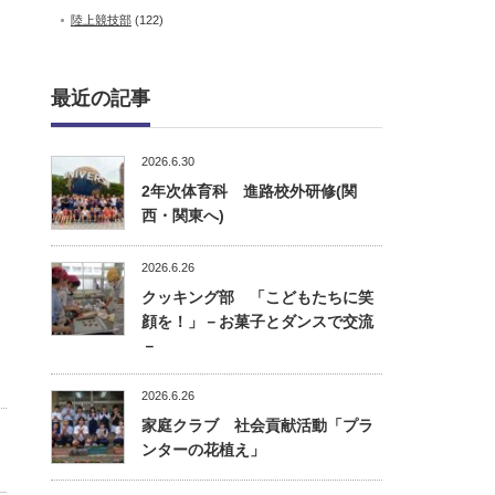
陸上競技部
(122)
最近の記事
2026.6.30
2年次体育科 進路校外研修(関
西・関東へ)
2026.6.26
クッキング部 「こどもたちに笑
顔を！」－お菓子とダンスで交流
－
2026.6.26
家庭クラブ 社会貢献活動「プラ
ンターの花植え」