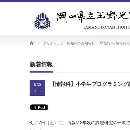
Home
ぷろぐ☆ラボ（情報科のお知らせ）
,
学校行事
,
情報科の
新着情報
【情報科】小学生プログラミング
8.30
2022
8月27日（土）に、情報科3年次の課題研究の一