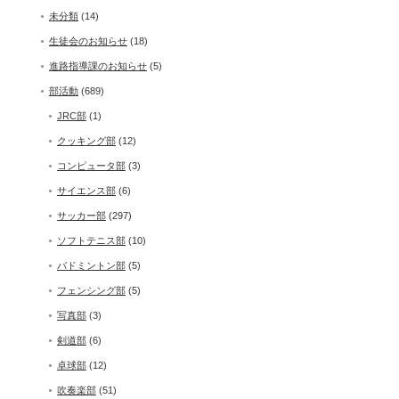
未分類
(14)
生徒会のお知らせ
(18)
進路指導課のお知らせ
(5)
部活動
(689)
JRC部
(1)
クッキング部
(12)
コンピュータ部
(3)
サイエンス部
(6)
サッカー部
(297)
ソフトテニス部
(10)
バドミントン部
(5)
フェンシング部
(5)
写真部
(3)
剣道部
(6)
卓球部
(12)
吹奏楽部
(51)