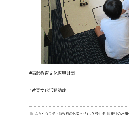
#福武教育文化振興財団
#教育文化活動助成
ぷろぐ☆ラボ（情報科のお知らせ）
,
学校行事
,
情報科のお知