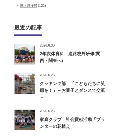
陸上競技部
(122)
最近の記事
2026.6.30
2年次体育科 進路校外研修(関
西・関東へ)
2026.6.26
クッキング部 「こどもたちに笑
顔を！」－お菓子とダンスで交流
－
2026.6.26
家庭クラブ 社会貢献活動「プラ
ンターの花植え」