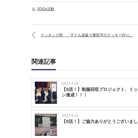
SDGs活動
クッキング部 「子ども楽級で番田芋のクッキー作り」
関連記事
2023.4.28
【S活！】制服回収プロジェクト、ミッ
ン達成！！！
2023.9.11
【S活！】ご協力ありがとうございまし