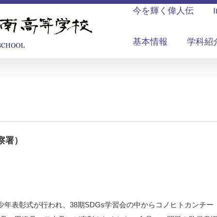
今を輝く偉人伝
基本情報
学科紹
）
察署）
少年表彰式が行われ、38期SDGs学習会の中からコノヒトカンチー