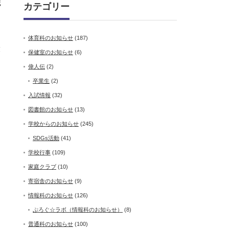
識
カテゴリー
体育科のお知らせ
(187)
役
保健室のお知らせ
(6)
偉人伝
(2)
卒業生
(2)
入試情報
(32)
図書館のお知らせ
(13)
学校からのお知らせ
(245)
SDGs活動
(41)
学校行事
(109)
家庭クラブ
(10)
寄宿舎のお知らせ
(9)
情報科のお知らせ
(126)
ぷろぐ☆ラボ（情報科のお知らせ）
(8)
普通科のお知らせ
(100)