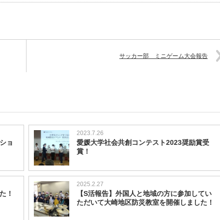
サッカー部 ミニゲーム大会報告
2023.7.26
ショ
愛媛大学社会共創コンテスト2023奨励賞受
賞！
2025.2.27
た！
【S活報告】外国人と地域の方に参加してい
ただいて大崎地区防災教室を開催しました！