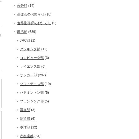
未分類
(14)
生徒会のお知らせ
(18)
進路指導課のお知らせ
(5)
部活動
(689)
JRC部
(1)
クッキング部
(12)
コンピュータ部
(3)
サイエンス部
(6)
サッカー部
(297)
ソフトテニス部
(10)
バドミントン部
(5)
フェンシング部
(5)
写真部
(3)
剣道部
(6)
卓球部
(12)
吹奏楽部
(51)