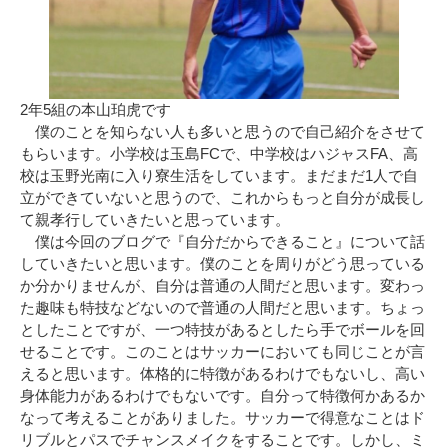
2年5組の本山珀虎です
僕のことを知らない人も多いと思うので自己紹介をさせて
もらいます。小学校は玉島FCで、中学校はハジャスFA、高
校は玉野光南に入り寮生活をしています。まだまだ1人で自
立ができていないと思うので、これからもっと自分が成長し
て親孝行していきたいと思っています。
僕は今回のブログで『自分だからできること』について話
していきたいと思います。僕のことを周りがどう思っている
か分かりませんが、自分は普通の人間だと思います。変わっ
た趣味も特技などないので普通の人間だと思います。ちょっ
としたことですが、一つ特技があるとしたら手でボールを回
せることです。このことはサッカーにおいても同じことが言
えると思います。体格的に特徴があるわけでもないし、高い
身体能力があるわけでもないです。自分って特徴何かあるか
なって考えることがありました。サッカーで得意なことはド
リブルとパスでチャンスメイクをすることです。しかし、ミ