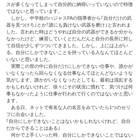
スが多くなってしまって自分的に納得いっていないので特徴
ではないと思っています。
しかし、中学校のハジャスFAの指導者から｢自分だけの武
器を見つけろ｣とか｢誰にも負けない武器を磨け｣と言われま
した。言われた時はどうやれば自分の武器ができるか分から
なかったけど、練習していくとだんだんと自分の長所に対し
て自信が少しずつついてきました。しかし、上には上がい
る。自分にしかできないことを持っている人なんてほとんど
いないと思いました。
実際この世の中に自分だけにしかできない仕事や、誰かが
いなくなったら回らなくなる仕事なんてほとんどないような
気がします。誰かがいなくなったとしても、最初は混乱する
かもしれないけれど、徐々にその状況に慣れて、気づけば何
事もなかったように仕事が行われて行くのではないかと思い
ます。
ある日、ネットで有名な人の名言をみていたら1つのセリ
フに出会いました。
｢自分にしかできないことはないかもしれないけれど、自分
だからできることはある｣
何かで上手くいった時、自分にしかできないことではない