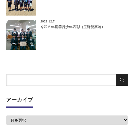
2023.12.7
令和５年度善行少年表彰（玉野警察署）
アーカイブ
ア
ー
カ
イ