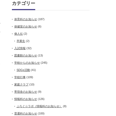
カテゴリー
体育科のお知らせ
(187)
有
保健室のお知らせ
(6)
で
偉人伝
(2)
卒業生
(2)
入試情報
(32)
こ
図書館のお知らせ
(13)
い
学校からのお知らせ
(245)
SDGs活動
(41)
学校行事
(109)
家庭クラブ
(10)
寄宿舎のお知らせ
(9)
情報科のお知らせ
(126)
ぷろぐ☆ラボ（情報科のお知らせ）
(8)
普通科のお知らせ
(100)