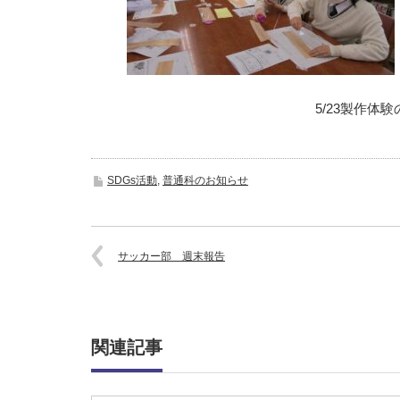
5/23製作体
SDGs活動
,
普通科のお知らせ
サッカー部 週末報告
関連記事