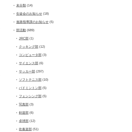
未分類
(14)
生徒会のお知らせ
(18)
進路指導課のお知らせ
(5)
写
部活動
(689)
ス
JRC部
(1)
クッキング部
(12)
る
コンピュータ部
(3)
サイエンス部
(6)
サッカー部
(297)
後
ソフトテニス部
(10)
）
バドミントン部
(5)
フェンシング部
(5)
写真部
(3)
剣道部
(6)
卓球部
(12)
吹奏楽部
(51)