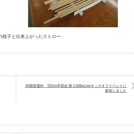
験の様子と出来上がったストロー
38期普通科 SDGs学習会 第３回BeLiveキックオフイベントに
参加しました