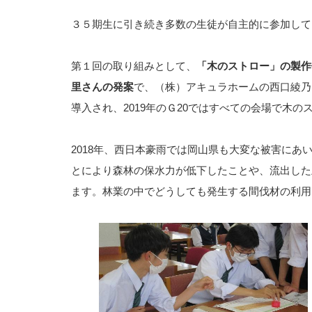
３５期生に引き続き多数の生徒が自主的に参加して
第１回の取り組みとして、
「木のストロー」の製作
里さんの発案
で、（株）アキュラホームの西口綾乃
導入され、2019年のＧ20ではすべての会場で木
2018年、西日本豪雨では岡山県も大変な被害に
とにより森林の保水力が低下したことや、流出した
ます。林業の中でどうしても発生する間伐材の利用