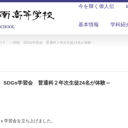
今を輝く偉人伝
基本情報
学科紹
!! ～38期 SDGs学習会 普通科２年次生徒24名が体験～
 SDGs学習会 普通科２年次生徒24名が体験～
Ｇｓ学習会を立ち上げました。