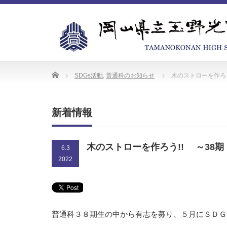
Home
SDGs活動
,
普通科のお知らせ
木のストローを作ろう
新着情報
木のストローを作ろう!! ～38期
6.3
2022
普通科３８期生の中から有志を募り、５月にＳＤ