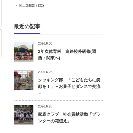
陸上競技部
(122)
最近の記事
2026.6.30
2年次体育科 進路校外研修(関
西・関東へ)
2026.6.26
クッキング部 「こどもたちに笑
顔を！」－お菓子とダンスで交流
－
2026.6.26
家庭クラブ 社会貢献活動「プラ
ンターの花植え」