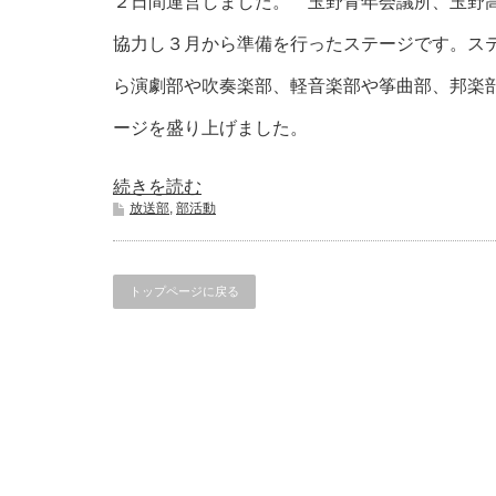
２日間運営しました。 玉野青年会議所、玉野
協力し３月から準備を行ったステージです。ス
ら演劇部や吹奏楽部、軽音楽部や筝曲部、邦楽
ージを盛り上げました。
続きを読む
放送部
,
部活動
トップページに戻る