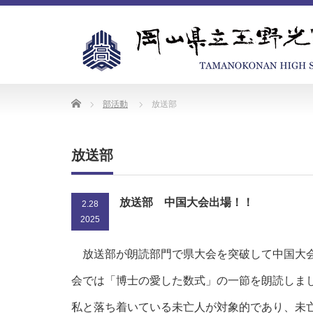
Home
部活動
放送部
放送部
放送部 中国大会出場！！
2.28
2025
放送部が朗読部門で県大会を突破して中国大
会では「博士の愛した数式」の一節を朗読しま
私と落ち着いている未亡人が対象的であり、未