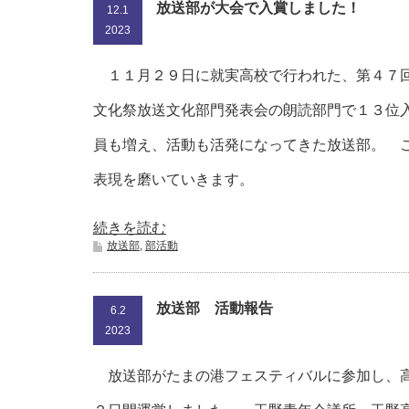
放送部が大会で入賞しました！
12.1
2023
１１月２９日に就実高校で行われた、第４７
文化祭放送文化部門発表会の朗読部門で１３位
員も増え、活動も活発になってきた放送部。 
表現を磨いていきます。
続きを読む
放送部
,
部活動
放送部 活動報告
6.2
2023
放送部がたまの港フェスティバルに参加し、