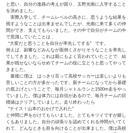
と思い、自分の進路の考えが固り、玉野光南に入学すること
を決めました。
実際入学して、チームレベルの高さに、思うような結果を
残すようなことは出来ませんでしたが、光南に来て多くの仲
間ができ、支えてもらいました。その中で自分がチームの中
で意識していたことは 、
“大変だと思うことを自分が率先してする” です。
例えば、副審などみんなが面倒くさがりそうなことを率先し
てしてきました。これは親にもよく言われていたことで、結
果が残せないならせめてチームの役に立とうと思ってやって
きました。
最後に僕は、はっきり言って高校サッカーは楽しいよりも
苦しいことの方が多かったです。新チームになってから基礎
の底上げということで、毎月シャトルランと1500m走をやっ
ていました。僕は体力には自信があるので、毎月チームの目
標値はクリアしていました。走り終わったら
“ナイス！山本のおかげで入れた”
と仲間に声をかけてもらいました。とてもキツイですが嬉し
くもありました。自分の頑張りを認めてくれる仲間がいてく
れて、どんなときも前を向けることが出来ました。僕は高校