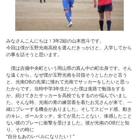
みなさんこんにちは！3年2組の山本悠斗です。
今回は僕が玉野光南高校を選んだきっかけと、入学してから
の事を話そうと思います。
僕は吉備中央町という岡山県の真ん中の町出身です。そん
な遠くから、なぜ僕が玉野光南を目指そうとしたかと言う
と、光南OBの先輩に憧れて光南でサッカーをしたいと思っ
たからです。当時中学3年生だった僕は進路で勉強をする
か、続けてきたサッカーを高校でもするのか悩んでいまし
た。そんな時、光南の青の練習着を着たお兄さんが来て、一
緒にプレーする機会がありました。そしてスピード感、動き
のキレ、ボールタッチ、全てが見たことない、体感したこと
ない彼のプレーに衝撃を受けました。彼が光南のOBだと知
り、その時に
“自分もあのレベルになりたい！”