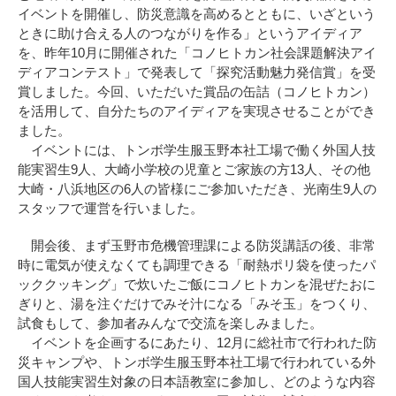
イベントを開催し、防災意識を高めるとともに、いざという
ときに助け合える人のつながりを作る」というアイディア
を、昨年10月に開催された「コノヒトカン社会課題解決アイ
ディアコンテスト」で発表して「探究活動魅力発信賞」を受
賞しました。今回、いただいた賞品の缶詰（コノヒトカン）
を活用して、自分たちのアイディアを実現させることができ
ました。
イベントには、トンボ学生服玉野本社工場で働く外国人技
能実習生9人、大崎小学校の児童とご家族の方13人、その他
大崎・八浜地区の6人の皆様にご参加いただき、光南生9人の
スタッフで運営を行いました。
開会後、まず玉野市危機管理課による防災講話の後、非常
時に電気が使えなくても調理できる「耐熱ポリ袋を使ったパ
ッククッキング」で炊いたご飯にコノヒトカンを混ぜたおに
ぎりと、湯を注ぐだけでみそ汁になる「みそ玉」をつくり、
試食もして、参加者みんなで交流を楽しみました。
イベントを企画するにあたり、12月に総社市で行われた防
災キャンプや、トンボ学生服玉野本社工場で行われている外
国人技能実習生対象の日本語教室に参加し、どのような内容