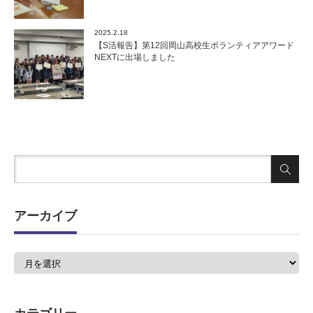
2025.2.18
【S活報告】第12回岡山高校生ボランティアアワード
NEXTに出場しました
アーカイブ
ア
ー
カ
イ
ブ