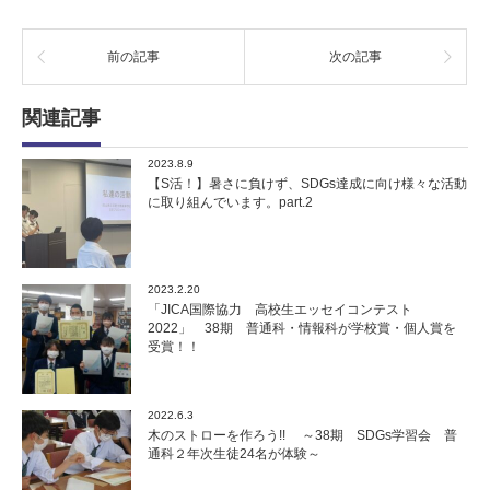
前の記事
次の記事
関連記事
2023.8.9
【S活！】暑さに負けず、SDGs達成に向け様々な活動
に取り組んでいます。part.2
2023.2.20
「JICA国際協力 高校生エッセイコンテスト
2022」 38期 普通科・情報科が学校賞・個人賞を
受賞！！
2022.6.3
木のストローを作ろう!! ～38期 SDGs学習会 普
通科２年次生徒24名が体験～