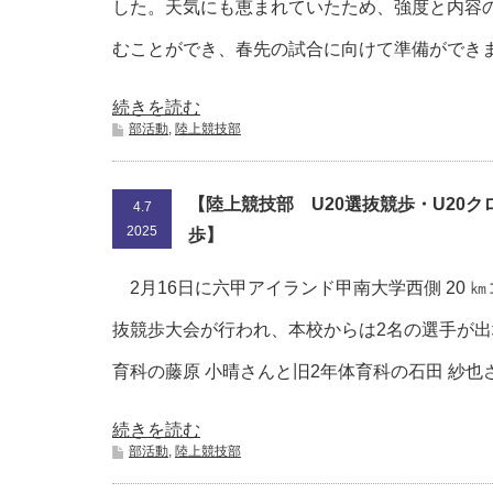
した。天気にも恵まれていたため、強度と内容
むことができ、春先の試合に向けて準備ができ
続きを読む
部活動
,
陸上競技部
【陸上競技部 U20選抜競歩・U20
4.7
2025
歩】
2月16日に六甲アイランド甲南大学西側 20 ㎞
抜競歩大会が行われ、本校からは2名の選手が出
育科の藤原 小晴さんと旧2年体育科の石田 紗也
続きを読む
部活動
,
陸上競技部