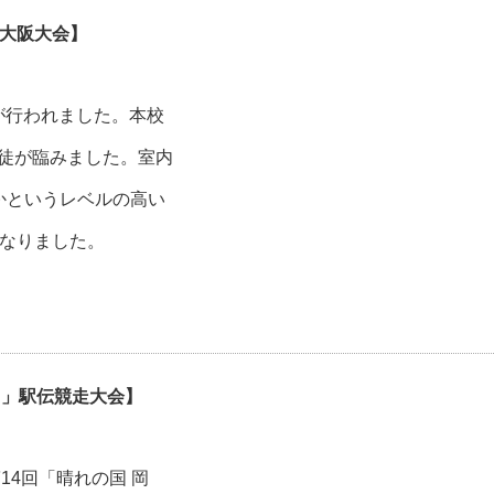
技大阪大会】
会が行われました。本校
に生徒が臨みました。室内
かというレベルの高い
となりました。
山」駅伝競走大会】
4回「晴れの国 岡