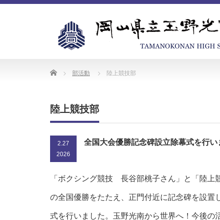
Home
部活動
陸上競技部
陸上競技部
全国大会優勝記念碑設立除幕式を行い
2.27
2026
「ボクシング競技 長谷部桃子さん」と「陸上
の全国優勝をたたえ、正門付近に記念碑を設置
式を行いました。玉野光南から世界へ！今後の