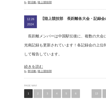
部活動
,
陸上競技部
【陸上競技部 長距離各大会・記録会
12.26
2024
長距離メンバーは中国駅伝後に、複数の大会
光南記録も更新されています！各記録会の上位
して報告しています。
続きを読む
部活動
,
陸上競技部
PAGE NAVI
1
2
3
4
5
6
…
13