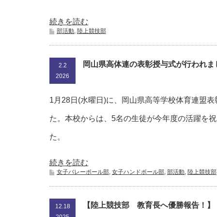
続きを読む
部活動
,
陸上競技部
岡山県高体連の表彰授与式が行われま
2.2
2026
1月28日(水曜日)に、岡山県高等学校体育連盟
た。本校からは、5名の生徒が今年度の活躍を
た。
続きを読む
女子バレーボール部
,
女子ハンドボール部
,
部活動
,
陸上競技部
【陸上競技部 教育長へ優勝報告！】
12.18