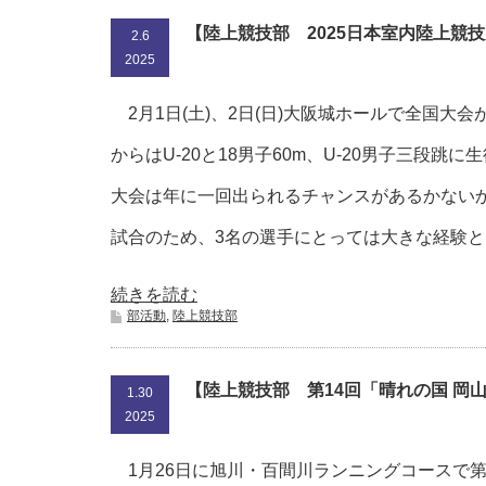
【陸上競技部 2025日本室内陸上競
2.6
2025
2月1日(土)、2日(日)大阪城ホールで全国大
からはU-20と18男子60m、U-20男子三段跳
大会は年に一回出られるチャンスがあるかない
試合のため、3名の選手にとっては大きな経験
続きを読む
部活動
,
陸上競技部
【陸上競技部 第14回「晴れの国 岡
1.30
2025
1月26日に旭川・百間川ランニングコースで第1