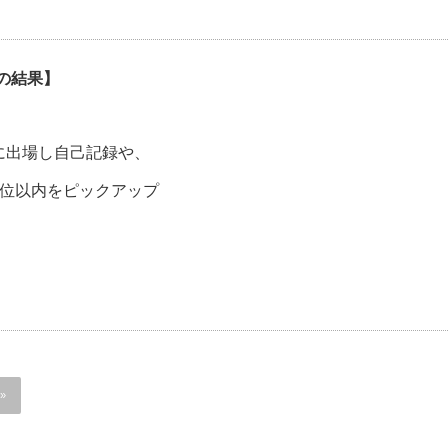
の結果】
に出場し自己記録や、
8位以内をピックアップ
»