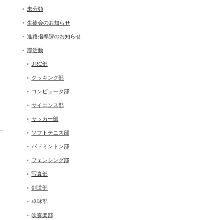
未分類
生徒会のお知らせ
進路指導課のお知らせ
部活動
JRC部
クッキング部
コンピュータ部
サイエンス部
サッカー部
ソフトテニス部
バドミントン部
フェンシング部
写真部
剣道部
卓球部
吹奏楽部