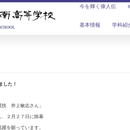
今を輝く偉人伝
基本情報
学科紹
ました！
競技 井上敏志さん」
し、２月２７日に除幕
活躍を願っています。