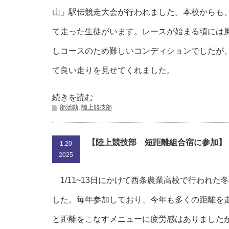
山」駅伝競走大会が行われました。本校からも
て走った生徒がいます。レースが始まる頃には
しコースのため難しいコンディションでしたが
て良い走りを見せてくれました。
続きを読む
部活動
,
陸上競技部
【陸上競技部 短距離組合宿に参加】
1.20
2025
1/11~13日にかけて西条農業高校で行われた
した。毎年参加しており、今年も多くの距離を
と距離をこなすメニューに疲労感はありました