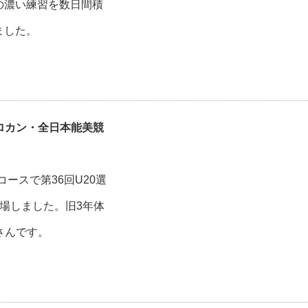
の濃い練習を数日間積
ました。
クロカン・全日本能美競
コースで第36回U20選
場しました。旧3年体
さんです。