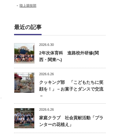
陸上競技部
最近の記事
2026.6.30
2年次体育科 進路校外研修(関
西・関東へ)
2026.6.26
クッキング部 「こどもたちに笑
顔を！」－お菓子とダンスで交流
－
2026.6.26
家庭クラブ 社会貢献活動「プラ
ンターの花植え」