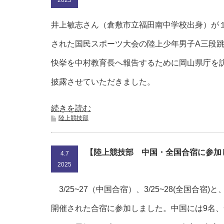
2025
井上敏志さん（倉敷市立福田南中学校出身）が
された国民スポーツ大会の陸上少年男子A三段
快挙を中村教育長へ報告するために岡山県庁を
披露させていただきました。
続きを読む
陸上競技部
【陸上競技部 中国・全国合宿に参加
4.7
2025
3/25~27（中国合宿）、3/25~28(全国合宿
開催された合宿に参加しました。中国には9名、